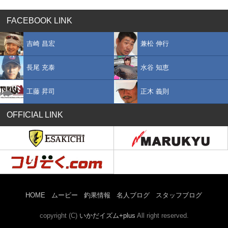
FACEBOOK LINK
吉崎 昌宏
兼松 伸行
長尾 充泰
水谷 知恵
工藤 昇司
正木 義則
OFFICIAL LINK
HOME
ムービー
釣果情報
名人ブログ
スタッフブログ
copyright (C)
いかだイズム+plus
All right reserved.