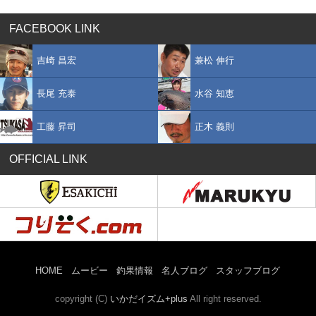
FACEBOOK LINK
吉崎 昌宏
兼松 伸行
長尾 充泰
水谷 知恵
工藤 昇司
正木 義則
OFFICIAL LINK
HOME
ムービー
釣果情報
名人ブログ
スタッフブログ
copyright (C)
いかだイズム+plus
All right reserved.