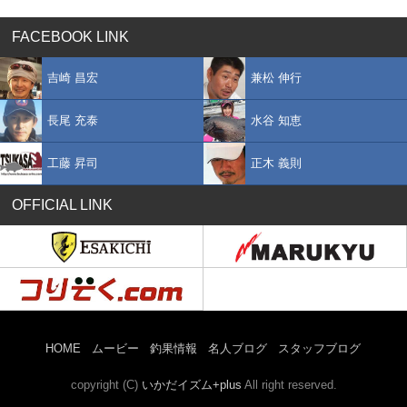
FACEBOOK LINK
吉崎 昌宏
兼松 伸行
長尾 充泰
水谷 知恵
工藤 昇司
正木 義則
OFFICIAL LINK
HOME
ムービー
釣果情報
名人ブログ
スタッフブログ
copyright (C)
いかだイズム+plus
All right reserved.