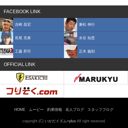
FACEBOOK LINK
吉崎 昌宏
兼松 伸行
長尾 充泰
水谷 知恵
工藤 昇司
正木 義則
OFFICIAL LINK
HOME
ムービー
釣果情報
名人ブログ
スタッフブログ
copyright (C)
いかだイズム+plus
All right reserved.