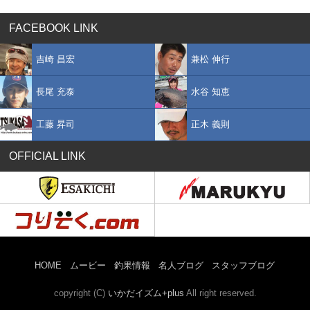
FACEBOOK LINK
吉崎 昌宏
兼松 伸行
長尾 充泰
水谷 知恵
工藤 昇司
正木 義則
OFFICIAL LINK
HOME
ムービー
釣果情報
名人ブログ
スタッフブログ
copyright (C)
いかだイズム+plus
All right reserved.