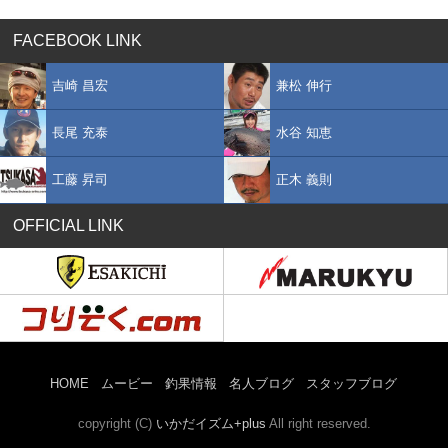
FACEBOOK LINK
吉崎 昌宏
兼松 伸行
長尾 充泰
水谷 知恵
工藤 昇司
正木 義則
OFFICIAL LINK
HOME
ムービー
釣果情報
名人ブログ
スタッフブログ
copyright (C)
いかだイズム+plus
All right reserved.