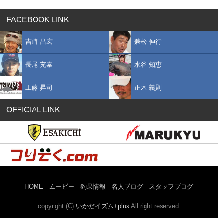
FACEBOOK LINK
吉崎 昌宏
兼松 伸行
長尾 充泰
水谷 知恵
工藤 昇司
正木 義則
OFFICIAL LINK
HOME
ムービー
釣果情報
名人ブログ
スタッフブログ
copyright (C)
いかだイズム+plus
All right reserved.