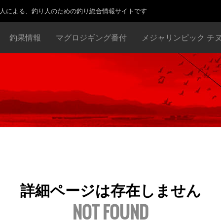
り人による、釣り人のための釣り総合情報サイトです
釣果情報
マグロジギング番付
メジャリンピック チ
詳細ページは存在しません
NOT FOUND