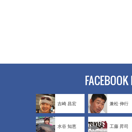
FACEBOOK 
吉崎 昌宏
兼松 伸行
水谷 知恵
工藤 昇司