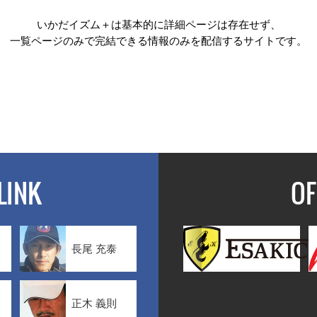
いかだイズム＋は基本的に詳細ページは存在せず、
一覧ページのみで完結できる情報のみを配信するサイトです。
LINK
OF
長尾 充泰
正木 義則