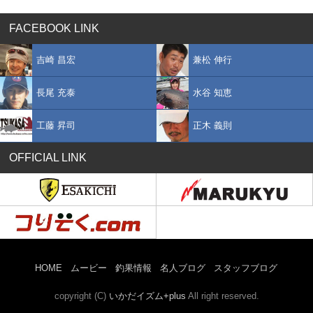
FACEBOOK LINK
吉崎 昌宏
兼松 伸行
長尾 充泰
水谷 知恵
工藤 昇司
正木 義則
OFFICIAL LINK
HOME
ムービー
釣果情報
名人ブログ
スタッフブログ
copyright (C)
いかだイズム+plus
All right reserved.