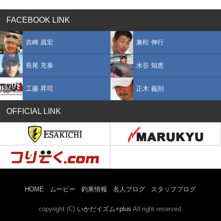
FACEBOOK LINK
吉崎 昌宏
兼松 伸行
長尾 充泰
水谷 知恵
工藤 昇司
正木 義則
OFFICIAL LINK
HOME
ムービー
釣果情報
名人ブログ
スタッフブログ
copyright (C)
いかだイズム+plus
All right reserved.