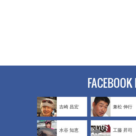
FACEBOOK 
吉崎 昌宏
兼松 伸行
水谷 知恵
工藤 昇司