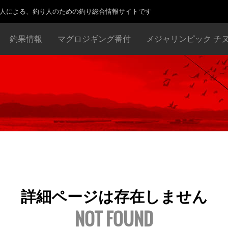
り人による、釣り人のための釣り総合情報サイトです
釣果情報
マグロジギング番付
メジャリンピック チ
詳細ページは存在しません
NOT FOUND