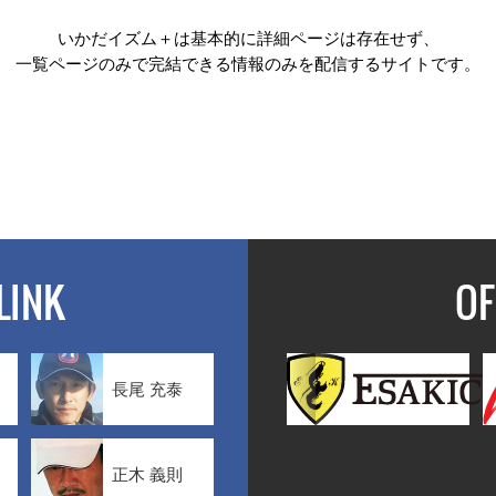
いかだイズム＋は基本的に詳細ページは存在せず、
一覧ページのみで完結できる情報のみを配信するサイトです。
LINK
OF
長尾 充泰
正木 義則