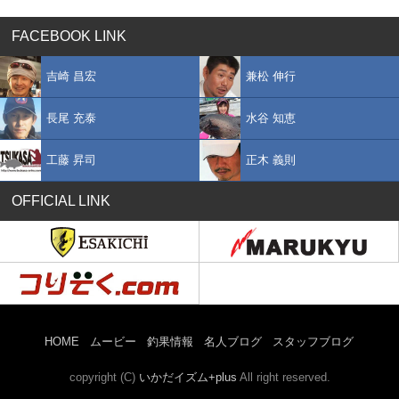
FACEBOOK LINK
吉崎 昌宏
兼松 伸行
長尾 充泰
水谷 知恵
工藤 昇司
正木 義則
OFFICIAL LINK
HOME
ムービー
釣果情報
名人ブログ
スタッフブログ
copyright (C)
いかだイズム+plus
All right reserved.