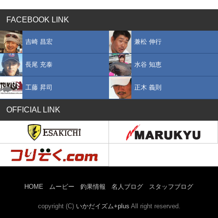
FACEBOOK LINK
吉崎 昌宏
兼松 伸行
長尾 充泰
水谷 知恵
工藤 昇司
正木 義則
OFFICIAL LINK
HOME
ムービー
釣果情報
名人ブログ
スタッフブログ
copyright (C)
いかだイズム+plus
All right reserved.