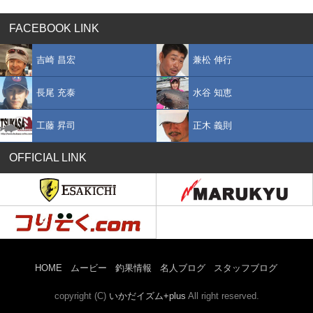
FACEBOOK LINK
吉崎 昌宏
兼松 伸行
長尾 充泰
水谷 知恵
工藤 昇司
正木 義則
OFFICIAL LINK
HOME
ムービー
釣果情報
名人ブログ
スタッフブログ
copyright (C)
いかだイズム+plus
All right reserved.