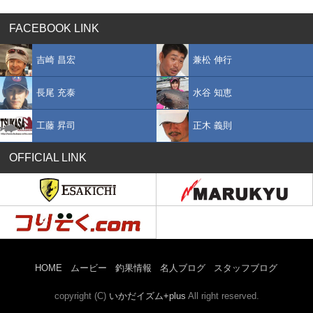
FACEBOOK LINK
吉崎 昌宏
兼松 伸行
長尾 充泰
水谷 知恵
工藤 昇司
正木 義則
OFFICIAL LINK
HOME
ムービー
釣果情報
名人ブログ
スタッフブログ
copyright (C)
いかだイズム+plus
All right reserved.