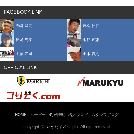
FACEBOOK LINK
吉崎 昌宏
兼松 伸行
長尾 充泰
水谷 知恵
工藤 昇司
正木 義則
OFFICIAL LINK
HOME
ムービー
釣果情報
名人ブログ
スタッフブログ
copyright (C)
いかだイズム+plus
All right reserved.