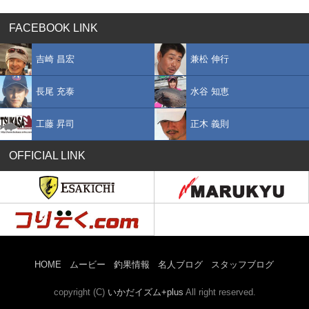
FACEBOOK LINK
吉崎 昌宏
兼松 伸行
長尾 充泰
水谷 知恵
工藤 昇司
正木 義則
OFFICIAL LINK
HOME
ムービー
釣果情報
名人ブログ
スタッフブログ
copyright (C)
いかだイズム+plus
All right reserved.