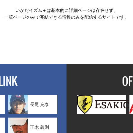
いかだイズム＋は基本的に詳細ページは存在せず、
一覧ページのみで完結できる情報のみを配信するサイトです。
LINK
OF
長尾 充泰
正木 義則