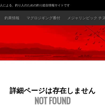
り人による、釣り人のための釣り総合情報サイトです
釣果情報
マグロジギング番付
メジャリンピック チ
詳細ページは存在しません
NOT FOUND