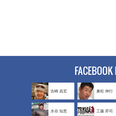
FACEBOOK 
吉崎 昌宏
兼松 伸行
水谷 知恵
工藤 昇司