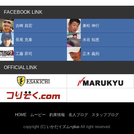
FACEBOOK LINK
吉崎 昌宏
兼松 伸行
長尾 充泰
水谷 知恵
工藤 昇司
正木 義則
OFFICIAL LINK
HOME
ムービー
釣果情報
名人ブログ
スタッフブログ
copyright (C)
いかだイズム+plus
All right reserved.