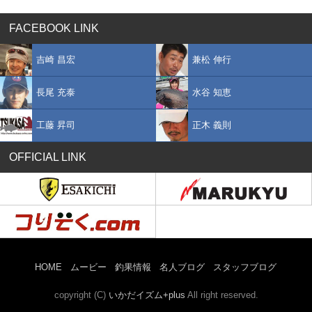
FACEBOOK LINK
吉崎 昌宏
兼松 伸行
長尾 充泰
水谷 知恵
工藤 昇司
正木 義則
OFFICIAL LINK
HOME
ムービー
釣果情報
名人ブログ
スタッフブログ
copyright (C)
いかだイズム+plus
All right reserved.