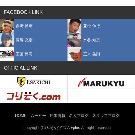
FACEBOOK LINK
吉崎 昌宏
兼松 伸行
長尾 充泰
水谷 知恵
工藤 昇司
正木 義則
OFFICIAL LINK
HOME
ムービー
釣果情報
名人ブログ
スタッフブログ
copyright (C)
いかだイズム+plus
All right reserved.