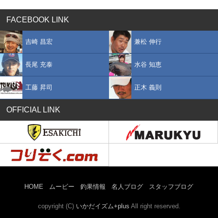
FACEBOOK LINK
吉崎 昌宏
兼松 伸行
長尾 充泰
水谷 知恵
工藤 昇司
正木 義則
OFFICIAL LINK
HOME
ムービー
釣果情報
名人ブログ
スタッフブログ
copyright (C)
いかだイズム+plus
All right reserved.