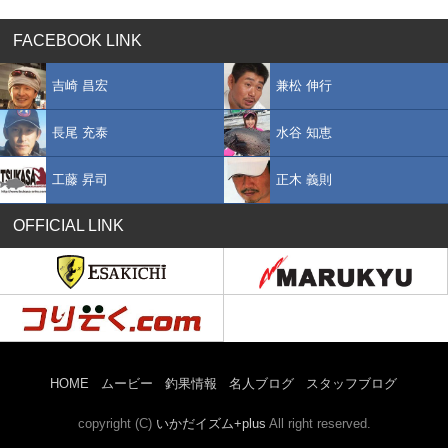
FACEBOOK LINK
吉崎 昌宏
兼松 伸行
長尾 充泰
水谷 知恵
工藤 昇司
正木 義則
OFFICIAL LINK
HOME
ムービー
釣果情報
名人ブログ
スタッフブログ
copyright (C)
いかだイズム+plus
All right reserved.