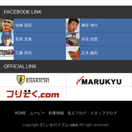
FACEBOOK LINK
吉崎 昌宏
兼松 伸行
長尾 充泰
水谷 知恵
工藤 昇司
正木 義則
OFFICIAL LINK
HOME
ムービー
釣果情報
名人ブログ
スタッフブログ
copyright (C)
いかだイズム+plus
All right reserved.