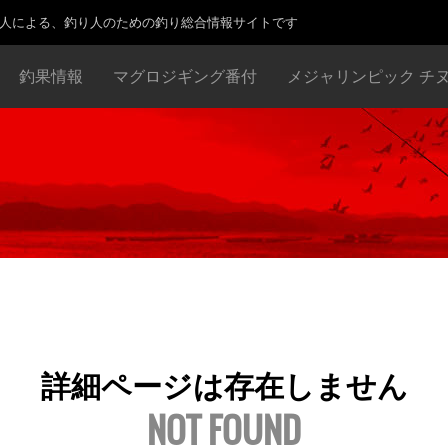
り人による、釣り人のための釣り総合情報サイトです
釣果情報
マグロジギング番付
メジャリンピック チ
詳細ページは存在しません
NOT FOUND