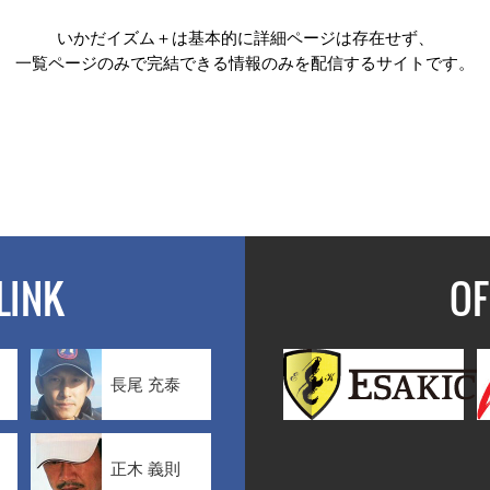
いかだイズム＋は基本的に詳細ページは存在せず、
一覧ページのみで完結できる情報のみを配信するサイトです。
LINK
OF
長尾 充泰
正木 義則