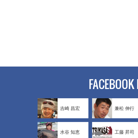
FACEBOOK 
吉崎 昌宏
兼松 伸行
水谷 知恵
工藤 昇司