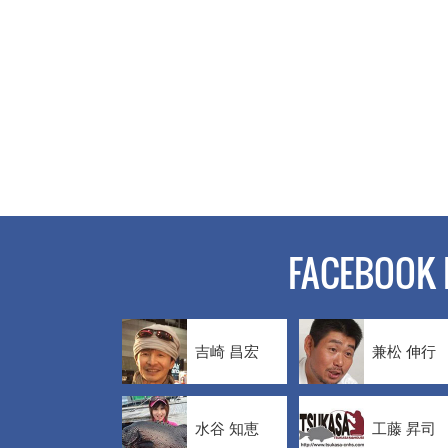
FACEBOOK 
吉崎 昌宏
兼松 伸行
水谷 知恵
工藤 昇司