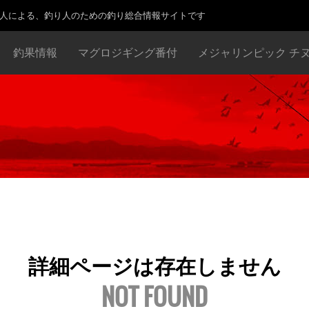
り人による、釣り人のための釣り総合情報サイトです
釣果情報
マグロジギング番付
メジャリンピック チ
詳細ページは存在しません
NOT FOUND