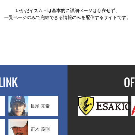
いかだイズム＋は基本的に詳細ページは存在せず、
一覧ページのみで完結できる情報のみを配信するサイトです。
LINK
OF
長尾 充泰
正木 義則