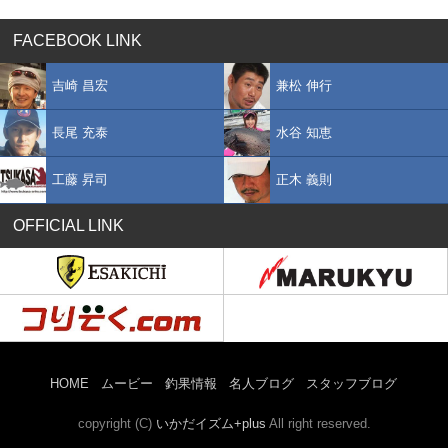
FACEBOOK LINK
吉崎 昌宏
兼松 伸行
長尾 充泰
水谷 知恵
工藤 昇司
正木 義則
OFFICIAL LINK
HOME
ムービー
釣果情報
名人ブログ
スタッフブログ
copyright (C)
いかだイズム+plus
All right reserved.