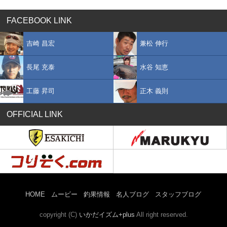
FACEBOOK LINK
吉崎 昌宏
兼松 伸行
長尾 充泰
水谷 知恵
工藤 昇司
正木 義則
OFFICIAL LINK
HOME
ムービー
釣果情報
名人ブログ
スタッフブログ
copyright (C)
いかだイズム+plus
All right reserved.