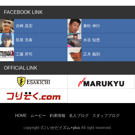
FACEBOOK LINK
吉崎 昌宏
兼松 伸行
長尾 充泰
水谷 知恵
工藤 昇司
正木 義則
OFFICIAL LINK
HOME
ムービー
釣果情報
名人ブログ
スタッフブログ
copyright (C)
いかだイズム+plus
All right reserved.