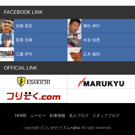
FACEBOOK LINK
吉崎 昌宏
兼松 伸行
長尾 充泰
水谷 知恵
工藤 昇司
正木 義則
OFFICIAL LINK
HOME
ムービー
釣果情報
名人ブログ
スタッフブログ
copyright (C)
いかだイズム+plus
All right reserved.