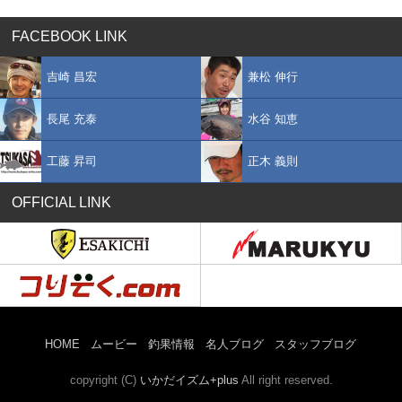
FACEBOOK LINK
吉崎 昌宏
兼松 伸行
長尾 充泰
水谷 知恵
工藤 昇司
正木 義則
OFFICIAL LINK
HOME
ムービー
釣果情報
名人ブログ
スタッフブログ
copyright (C)
いかだイズム+plus
All right reserved.