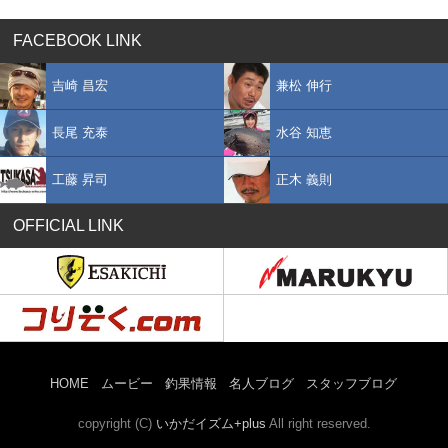
FACEBOOK LINK
吉崎 昌宏
兼松 伸行
長尾 充泰
水谷 知恵
工藤 昇司
正木 義則
OFFICIAL LINK
HOME
ムービー
釣果情報
名人ブログ
スタッフブログ
copyright (C)
いかだイズム+plus
All right reserved.