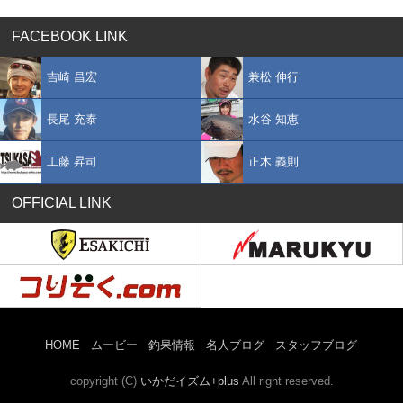
FACEBOOK LINK
吉崎 昌宏
兼松 伸行
長尾 充泰
水谷 知恵
工藤 昇司
正木 義則
OFFICIAL LINK
HOME
ムービー
釣果情報
名人ブログ
スタッフブログ
copyright (C)
いかだイズム+plus
All right reserved.