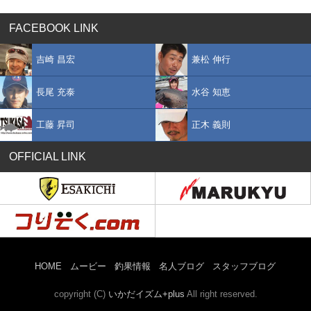
FACEBOOK LINK
吉崎 昌宏
兼松 伸行
長尾 充泰
水谷 知恵
工藤 昇司
正木 義則
OFFICIAL LINK
HOME
ムービー
釣果情報
名人ブログ
スタッフブログ
copyright (C)
いかだイズム+plus
All right reserved.