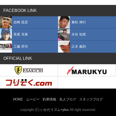
FACEBOOK LINK
吉崎 昌宏
兼松 伸行
長尾 充泰
水谷 知恵
工藤 昇司
正木 義則
OFFICIAL LINK
HOME
ムービー
釣果情報
名人ブログ
スタッフブログ
copyright (C)
いかだイズム+plus
All right reserved.