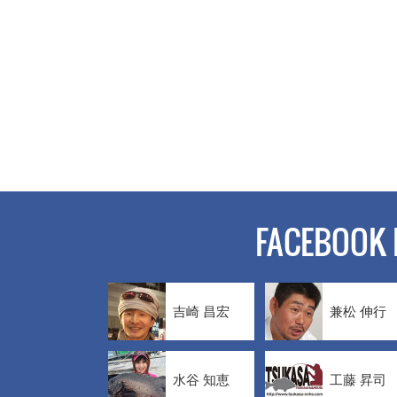
FACEBOOK 
吉崎 昌宏
兼松 伸行
水谷 知恵
工藤 昇司