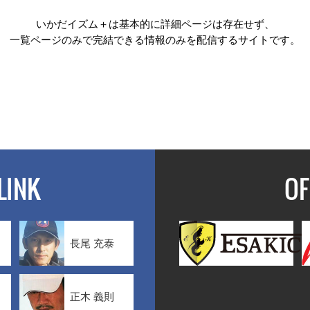
いかだイズム＋は基本的に詳細ページは存在せず、
一覧ページのみで完結できる情報のみを配信するサイトです。
LINK
OF
長尾 充泰
正木 義則