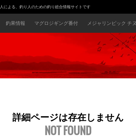
り人による、釣り人のための釣り総合情報サイトです
釣果情報
マグロジギング番付
メジャリンピック チ
詳細ページは存在しません
NOT FOUND