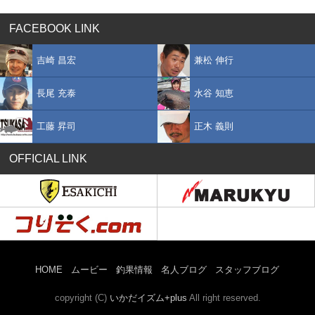
FACEBOOK LINK
吉崎 昌宏
兼松 伸行
長尾 充泰
水谷 知恵
工藤 昇司
正木 義則
OFFICIAL LINK
HOME
ムービー
釣果情報
名人ブログ
スタッフブログ
copyright (C)
いかだイズム+plus
All right reserved.