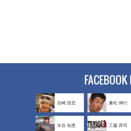
FACEBOOK 
吉崎 昌宏
兼松 伸行
水谷 知恵
工藤 昇司