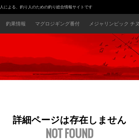
り人による、釣り人のための釣り総合情報サイトです
釣果情報
マグロジギング番付
メジャリンピック チ
詳細ページは存在しません
NOT FOUND