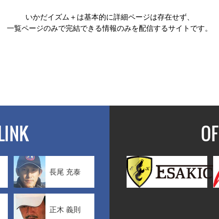
いかだイズム＋は基本的に詳細ページは存在せず、
一覧ページのみで完結できる情報のみを配信するサイトです。
LINK
OF
長尾 充泰
正木 義則