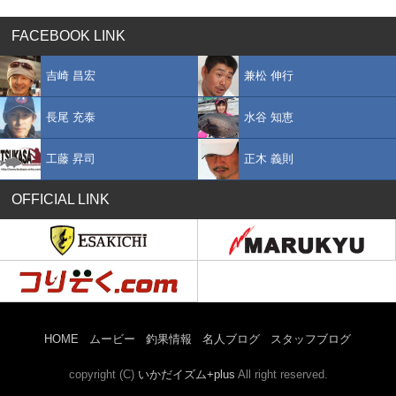
FACEBOOK LINK
吉崎 昌宏
兼松 伸行
長尾 充泰
水谷 知恵
工藤 昇司
正木 義則
OFFICIAL LINK
HOME
ムービー
釣果情報
名人ブログ
スタッフブログ
copyright (C)
いかだイズム+plus
All right reserved.