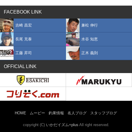
FACEBOOK LINK
吉崎 昌宏
兼松 伸行
長尾 充泰
水谷 知恵
工藤 昇司
正木 義則
OFFICIAL LINK
HOME
ムービー
釣果情報
名人ブログ
スタッフブログ
copyright (C)
いかだイズム+plus
All right reserved.