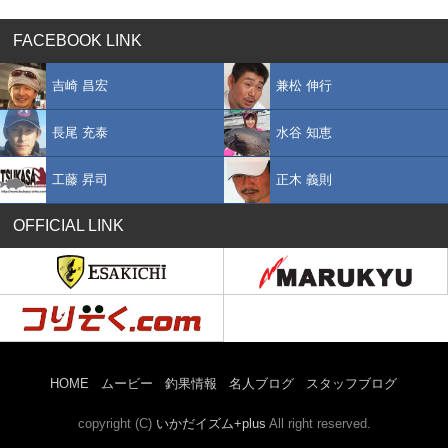
FACEBOOK LINK
吉崎 昌宏
兼松 伸行
長尾 充泰
水谷 知恵
工藤 昇司
正木 義則
OFFICIAL LINK
HOME
ムービー
釣果情報
名人ブログ
スタッフブログ
copyright (C)
いかだイズム+plus
All right reserved.