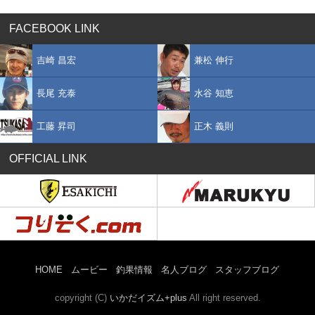
FACEBOOK LINK
吉崎 昌宏
兼松 伸行
長尾 充泰
水谷 知恵
工藤 昇司
正木 義則
OFFICIAL LINK
HOME
ムービー
釣果情報
名人ブログ
スタッフブログ
copyright (C)
いかだイズム+plus
All right reserved.