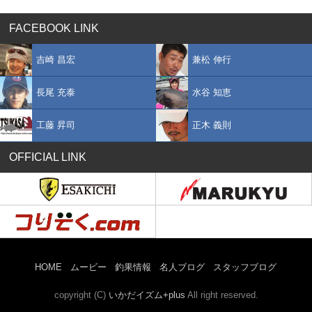
FACEBOOK LINK
吉崎 昌宏
兼松 伸行
長尾 充泰
水谷 知恵
工藤 昇司
正木 義則
OFFICIAL LINK
HOME
ムービー
釣果情報
名人ブログ
スタッフブログ
copyright (C)
いかだイズム+plus
All right reserved.