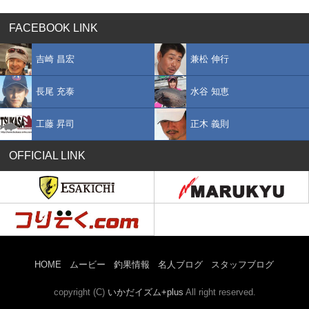
FACEBOOK LINK
吉崎 昌宏
兼松 伸行
長尾 充泰
水谷 知恵
工藤 昇司
正木 義則
OFFICIAL LINK
HOME
ムービー
釣果情報
名人ブログ
スタッフブログ
copyright (C)
いかだイズム+plus
All right reserved.