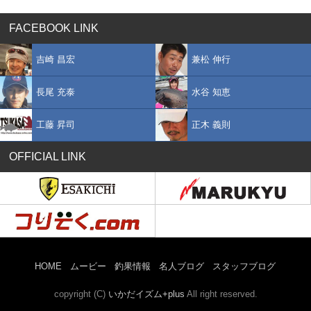
FACEBOOK LINK
吉崎 昌宏
兼松 伸行
長尾 充泰
水谷 知恵
工藤 昇司
正木 義則
OFFICIAL LINK
HOME
ムービー
釣果情報
名人ブログ
スタッフブログ
copyright (C)
いかだイズム+plus
All right reserved.