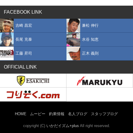
FACEBOOK LINK
吉崎 昌宏
兼松 伸行
長尾 充泰
水谷 知恵
工藤 昇司
正木 義則
OFFICIAL LINK
HOME
ムービー
釣果情報
名人ブログ
スタッフブログ
copyright (C)
いかだイズム+plus
All right reserved.