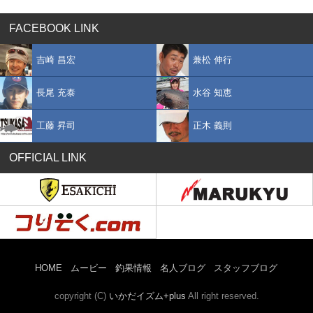
FACEBOOK LINK
吉崎 昌宏
兼松 伸行
長尾 充泰
水谷 知恵
工藤 昇司
正木 義則
OFFICIAL LINK
HOME
ムービー
釣果情報
名人ブログ
スタッフブログ
copyright (C)
いかだイズム+plus
All right reserved.