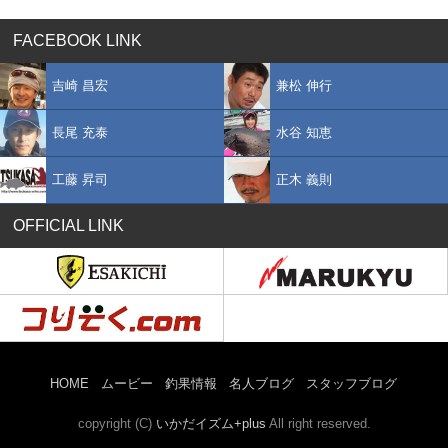
FACEBOOK LINK
吉崎 昌宏
兼松 伸行
長尾 充泰
水谷 知恵
工藤 昇司
正木 義則
OFFICIAL LINK
HOME
ムービー
釣果情報
名人ブログ
スタッフブログ
copyright (C)
いかだイズム+plus
All right reserved.