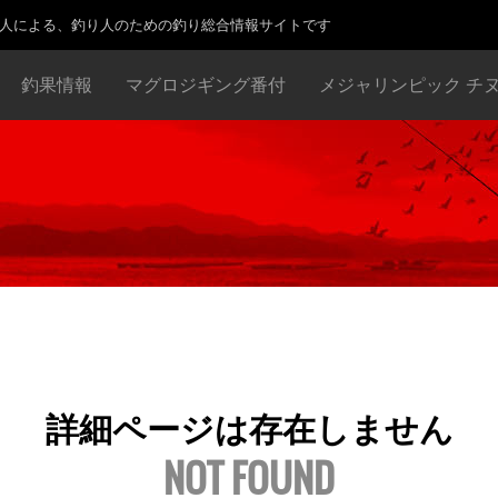
り人による、釣り人のための釣り総合情報サイトです
釣果情報
マグロジギング番付
メジャリンピック チ
詳細ページは存在しません
NOT FOUND