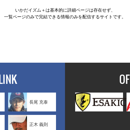
いかだイズム＋は基本的に詳細ページは存在せず、
一覧ページのみで完結できる情報のみを配信するサイトです。
LINK
OF
長尾 充泰
正木 義則