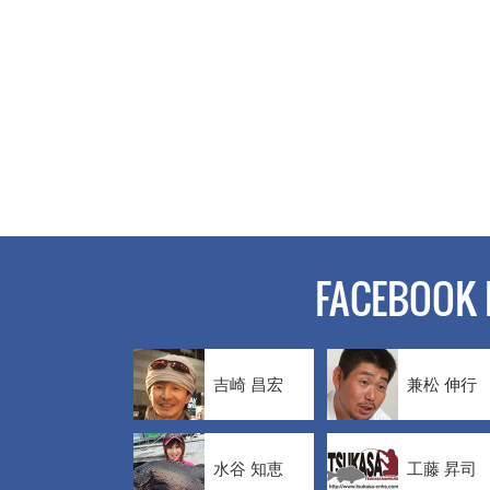
FACEBOOK 
吉崎 昌宏
兼松 伸行
水谷 知恵
工藤 昇司