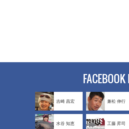
FACEBOOK 
吉崎 昌宏
兼松 伸行
水谷 知恵
工藤 昇司