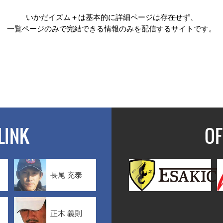
いかだイズム＋は基本的に詳細ページは存在せず、
一覧ページのみで完結できる情報のみを配信するサイトです。
LINK
OF
長尾 充泰
正木 義則